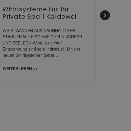
Whirlsysteme für Ihr
Gesta
Private Spa | Kaldewei
alltä
HANS
WHIRLWANNEN AUS NACHHALTIGER
STAHL-EMAILLE SCHMEICHELN KÖRPER
Stil für 
UND SEELEDie Wege zu echter
HANSAGENE
Entspannung sind sehr individuell. Mit vier
von Wascht
neuen Whirlsystemen bietet…
unterschi
konzipiert
WEITERLESEN >>
WEITERL