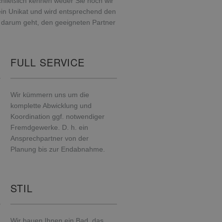
hließlich kennen weder Sie noch wir
 ein Unikat und wird entsprechend den
s darum geht, den geeigneten Partner
FULL SERVICE
Wir kümmern uns um die
komplette Abwicklung und
Koordination ggf. notwendiger
Fremdgewerke. D. h. ein
Ansprechpartner von der
Planung bis zur Endabnahme.
STIL
Wir bauen Ihnen ein Bad, das