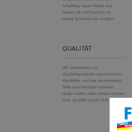
sorgfältig, legen Wege aus,
kleben ab und machen so
wenig Schmutz wie möglich.
QUALITÄT
Wir verarbeiten nur
Qualitätsprodukte renommierter
Hersteller, weil die verwendeten
Teile zuverlässiger arbeiten,
länger halten oder einfach besser
sind. Qualität macht sich bezahlt.