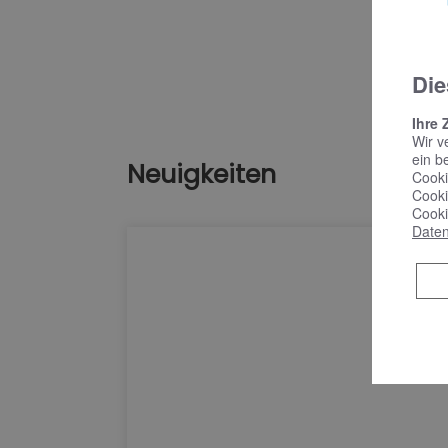
Die
Ihre 
Wir v
ein b
Neuigkeiten
Cooki
Cooki
Cooki
Daten