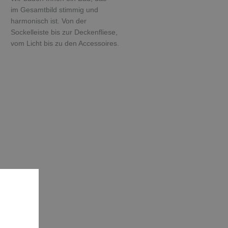
im Gesamtbild stimmig und
harmonisch ist. Von der
Sockelleiste bis zur Deckenfliese,
vom Licht bis zu den Accessoires.