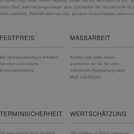
es Bades oder einer neuen Heizung haben viel mit Vertrauen zu tun. Sc
Jedes Bad, jede Heizungsanlage, jede Installation der Haustechnik ist
chen realisiert. Deshalb lohnt es sich, genauer hinzuschauen, wenn e
FESTPREIS
MASSARBEIT
Bei Vertragsabschluss erhalten
Kreativ und voller Ideen
Sie eine verbindliche
erarbeiten wir für Sie eine
Kostenaufstellung.
individuelle Badplanung nach
Maß und Bedarf.
TERMINSICHERHEIT
WERTSCHÄTZUNG
Sie bekommen feste Termine,
Wir arbeiten in Ihrem Interesse