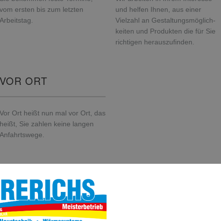
vom ersten bis zum letzten
und helfen Ihnen, aus einer
Arbeitstag.
Vielzahl an Gestaltungsmöglich-
keiten und Produkten die für Sie
richtigen herauszufinden.
VOR ORT
Vor Ort heißt nun mal vor Ort, das
heißt, Sie zahlen keine langen
Anfahrtswege.